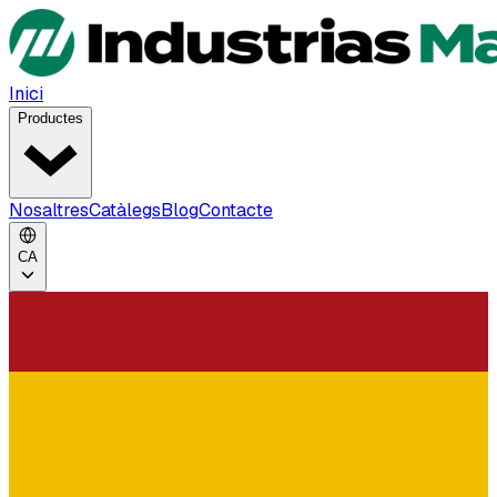
Inici
Productes
Nosaltres
Catàlegs
Blog
Contacte
CA