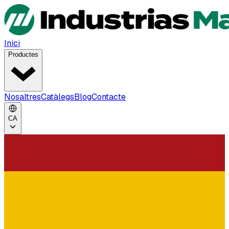
Inici
Productes
Nosaltres
Catàlegs
Blog
Contacte
CA