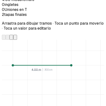
0
ingletes
0
Uniones en T
2
tapas finales
Arrastra para dibujar tramos · Toca un punto para moverlo
· Toca un valor para editarlo
4.00
m
│
30.0 cm